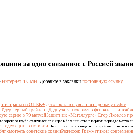
вании за одно связанное с Россией зван
е
Интернет и СМИ
. Добавьте в закладки
постоянную ссылку
.
Страны из ОПЕК+ договорились увеличить добычу нефти
Первый трейлер «Дэдпула 3» покажут в феврале — инсайд
Защитник «Металлурга» Егор Яковлев пре
тогорского клуба отличился при игре в большинстве в первом периоде матча 
 видеокарты в истории
Нынешний рынок видеокарт пребывает переживает
Режиссер Грамматиков: современн