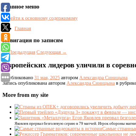
Главное меню
Перейти к основному содержимому
Главная
Навигация по записям
←
Предыдущая
Следующая
→
Европейских лидеров уличили в соревно
Опубликовано
31 мая, 2025
автором
Александра Синицына
Запись опубликована автором
Александра Синицына
в рубрик
More from my site
Яковлев прервал безголевую серию в 79 матчей. Игрок обороны магни
Самые странные