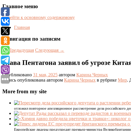
Главное меню
Перейти к основному содержимому
Главная
Навигация по записям
←
Предыдущая
Следующая
→
Глава Пентагона заявил об угрозе Кита
Опубликовано
31 мая, 2025
автором
Карина Черных
Запись опубликована автором
Карина Черных
в рубрике
Мир
.
More from my site
отложил повторное апелляционное рассмотрение дела российского де
Европейские лидеры предупредят премьер-министра Великобритании 