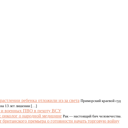
 растлении ребенка отложили из-за света
Приморский краевой суд
на 13 лет лишении […]
ов и военных ПВО в пехоту ВСУ
: онколог о народной медицине
Рак — настоящий бич человечества.
т британского премьера о готовности начать торговую войну