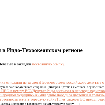
я в Индо-Тихоокеанском регионе
 Добавьте в закладки
постоянную ссылку
.
Пересмотр дела российского депутата о
путата законодательного собрания Приморья Артема Самсонова, осужденного 
Депутат Рады рассказал о переводе радист
«Химия давно победила цветочки и травки»
Times: лидеры ЕС предупредя
Бориса Джонсона о готовности начать торговую войну […]