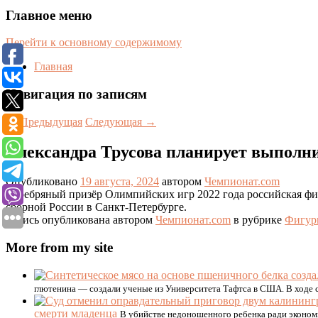
Главное меню
Перейти к основному содержимому
Главная
Навигация по записям
←
Предыдущая
Следующая
→
Александра Трусова планирует выполни
Опубликовано
19 августа, 2024
автором
Чемпионат.com
Серебряный призёр Олимпийских игр 2022 года российская фи
сборной России в Санкт-Петербурге.
Запись опубликована автором
Чемпионат.com
в рубрике
Фигур
More from my site
глютенина — создали ученые из Университета Тафтса в США. В ходе 
смерти младенца
В убийстве недоношенного ребенка ради экономи