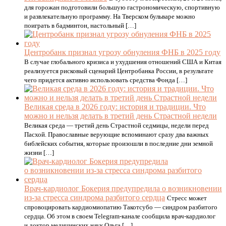
для горожан подготовили большую гастрономическую, спортивную
и развлекательную программу. На Тверском бульваре можно
поиграть в бадминтон, настольный […]
Центробанк признал угрозу обнуления ФНБ в 2025 году
В случае глобального кризиса и ухудшения отношений США и Китая
реализуется рисковый сценарий Центробанка России, в результате
чего придется активно использовать средства Фонда […]
Великая среда в 2026 году: история и традиции. Что
можно и нельзя делать в третий день Страстной недели
Великая среда — третий день Страстной седмицы, недели перед
Пасхой. Православные верующие вспоминают сразу два важных
библейских события, которые произошли в последние дни земной
жизни […]
Врач-кардиолог Бокерия предупредила о возникновении
из-за стресса синдрома разбитого сердца
Стресс может
спровоцировать кардиомиопатию Такотсубо — синдром разбитого
сердца. Об этом в своем Telegram-канале сообщила врач-кардиолог
и доктор медицинских наук Ольга […]