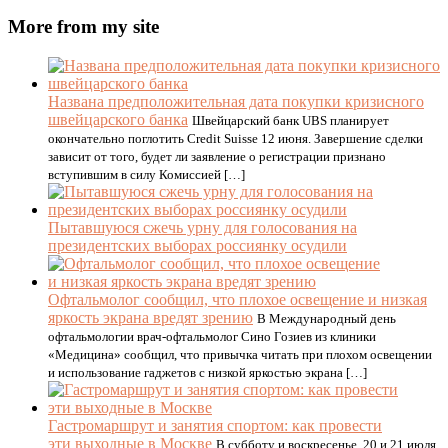
More from my site
Названа предположительная дата покупки кризисного
швейцарского банка
Швейцарский банк UBS планирует
окончательно поглотить Credit Suisse 12 июня. Завершение сделки
зависит от того, будет ли заявление о регистрации признано
вступившим в силу Комиссией […]
Пытавшуюся сжечь урну для голосования на
президентских выборах россиянку осудили
Офтальмолог сообщил, что плохое освещение и низкая
яркость экрана вредят зрению
В Международный день
офтальмологии врач-офтальмолог Сино Гозиев из клиники
«Медицина» сообщил, что привычка читать при плохом освещении
и использование гаджетов с низкой яркостью экрана […]
Гастромаршрут и занятия спортом: как провести
эти выходные в Москве
В субботу и воскресенье, 20 и 21 июля,