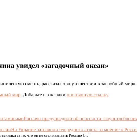
ина увидел «загадочный океан»
ческую смерть, рассказал о «путешествии в загробный мир» в 
умный мир
. Добавьте в закладки
постоянную ссылку
.
Россиян предупредили об опасности злоупотреблени
На Украине затравили очередного атлета за мнение о Росс
венники за то, что он не стал называть Россию […]