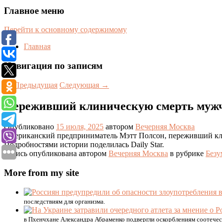
Главное меню
Перейти к основному содержимому
Главная
Навигация по записям
←
Предыдущая
Следующая
→
Переживший клиническую смерть мужч
Опубликовано
15 июля, 2025
автором
Вечерняя Москва
Американский предприниматель Мэтт Полсон, переживший клини
Подробностями истории поделилась Daily Star.
Запись опубликована автором
Вечерняя Москва
в рубрике
Без
More from my site
последствиям для организма.
в Пхенчхане Александра Абраменко подвергли оскорблениям соотечест