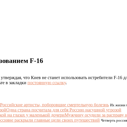
зованием F-16
тверждая, что Киев не станет использовать истребители F-16 дл
ьте в закладки
постоянную ссылку
.
Российские артисты, поборовшие смертельную болезнь
Их жизни м
Одна страна посчитала для себя Россию насущной угрозой
Мужчину осудили за расправу н
ссияне раскрыли главные цели своих путешествий
Четверть росси