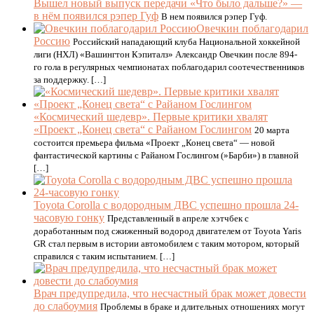
Вышел новый выпуск передачи «Что было дальше?» —
в нём появился рэпер Гуф
В нем появился рэпер Гуф.
Овечкин поблагодарил
Россию
Российский нападающий клуба Национальной хоккейной
лиги (НХЛ) «Вашингтон Кэпиталз» Александр Овечкин после 894-
го гола в регулярных чемпионатах поблагодарил соотечественников
за поддержку. […]
«Космический шедевр». Первые критики хвалят
«Проект „Конец света“ с Райаном Гослингом
20 марта
состоится премьера фильма «Проект „Конец света“ — новой
фантастической картины с Райаном Гослингом (»Барби») в главной
[…]
Toyota Corolla с водородным ДВС успешно прошла 24-
часовую гонку
Представленный в апреле хэтчбек с
доработанным под сжиженный водород двигателем от Toyota Yaris
GR стал первым в истории автомобилем с таким мотором, который
справился с таким испытанием. […]
Врач предупредила, что несчастный брак может довести
до слабоумия
Проблемы в браке и длительных отношениях могут